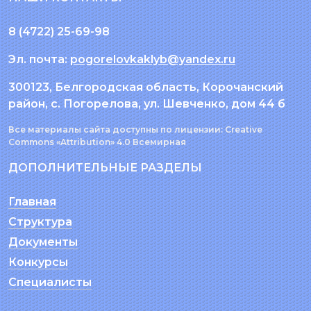
8 (4722)
25-69-98
Эл. почта:
pogorelovkaklyb@yandex.ru
300123, Белгородская область, Корочанский
район, с. Погорелова, ул. Шевченко, дом 44 б
Все материалы сайта доступны по лицензии: Creative
Commons «Attribution» 4.0 Всемирная
ДОПОЛНИТЕЛЬНЫЕ РАЗДЕЛЫ
Главная
Структура
Документы
Конкурсы
Специалисты