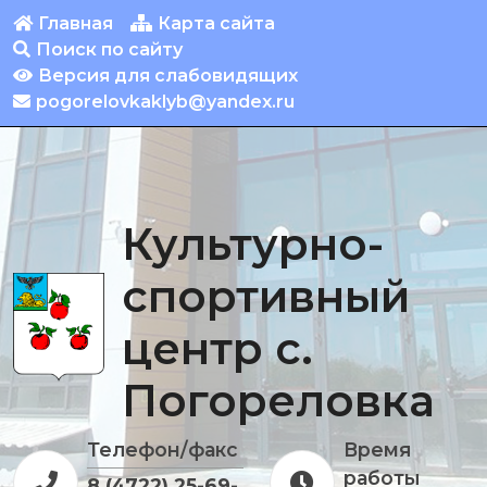
Главная
Карта сайта
Поиск по сайту
Версия для слабовидящих
pogorelovkaklyb@yandex.ru
Культурно-
спортивный
центр с.
Погореловка
Телефон/факс
Время
работы
8 (4722) 25-69-